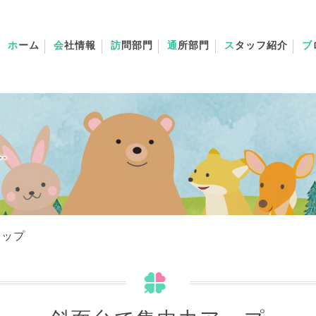
ホ
ーム
会
社情報
訪
問部門
通
所部門
ス
タッフ紹介
ブ
アップ