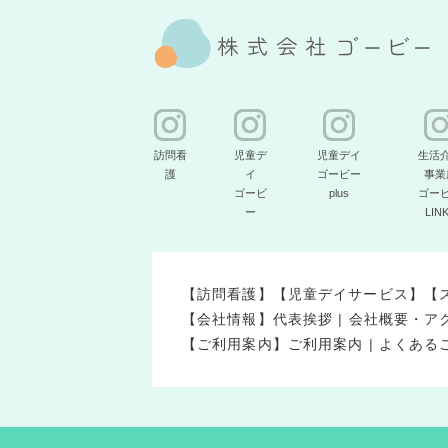
訪問看
児童デ
児童デイ
生活
護
イ
ゴービー
事業
ゴービ
plus
ゴー
ー
LIN
【訪問看護】
【児童デイサービス】
【
【会社情報】
代表挨拶
|
会社概要・ア
【ご利用案内】
ご利用案内
|
よくある