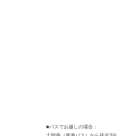
■バスでお越しの場合：
土師南（南海バス）から徒歩3分