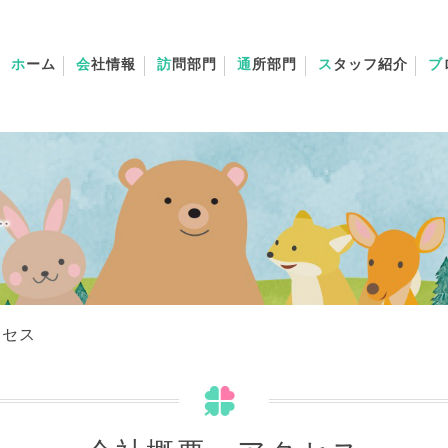
ホ
ーム
会
社情報
訪
問部門
通
所部門
ス
タッフ紹介
ブ
クセス