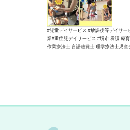
#児童デイサービス
#放課後等デイサーヒ
業
#重症児デイサービス
#堺市
看護 療育
作業療法士 言語聴覚士 理学療法士児童デ