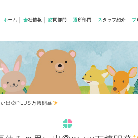
ホ
ーム
会
社情報
訪
問部門
通
所部門
ス
タッフ紹介
ブ
思い出②PLUS万博開幕